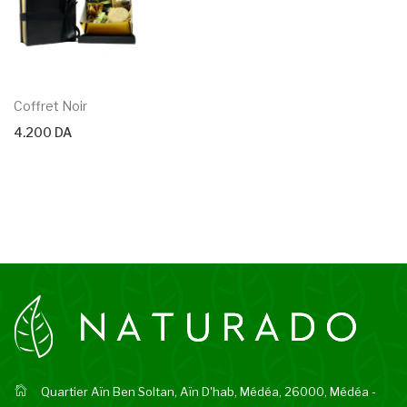
Coffret Noir
4.200
DA
Quartier Aïn Ben Soltan, Aïn D'hab, Médéa, 26000, Médéa -